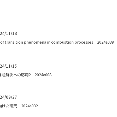
4/11/13
n of transition phenomena in combustion processes｜2024a039
4/11/15
解決への応用2｜2024a008
4/09/27
た研究｜2024a032