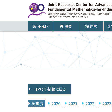
コ
ン
テ
ン
HOME
概要
運営
ツ
へ
ス
キ
ッ
プ
イベント情報に戻る
全年度
2020
2021
2022
2023