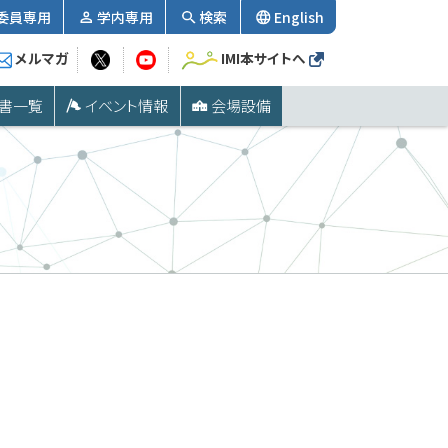
委員専用
学内専用
検索
English
メルマガ
IMI本サイトへ
書一覧
イベント情報
会場設備