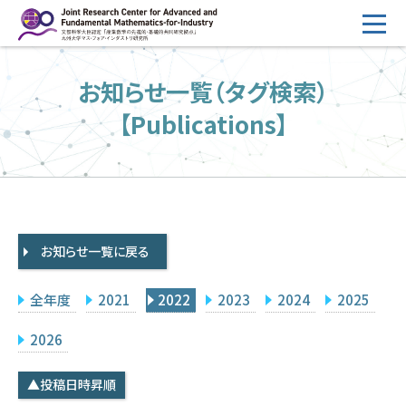
コ
ン
テ
HOME
お知らせ一覧（タグ検索）
ン
概要
ツ
【Publications】
へ
運営
ス
2026年度公募
キ
ッ
2026年度 随時募集枠 公募
プ
お知らせ一覧に戻る
採択研究・報告書一覧
イベント情報
全年度
2021
2022
2023
2024
2025
会場設備
2026
研究代表者専用
委員専用
▲投稿日時昇順