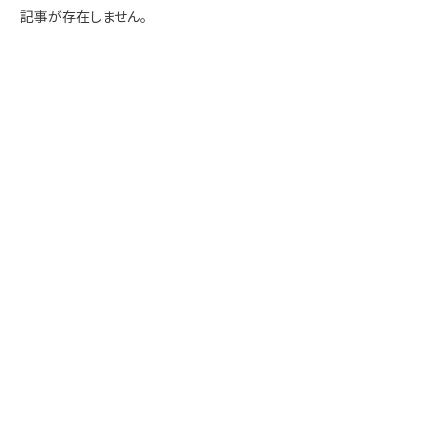
学内専用
検索
記事が存在しません。
English
Q&A
アクセス・お問合せ
メルマガ
IMI本サイトへ