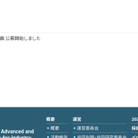
計画 公募開始しました
概要
運営
2
概要
運営委員会
採
活動報告
共同利用・共同研究委員会
イ