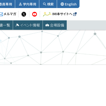
委員専用
学内専用
検索
English
メルマガ
IMI本サイトへ
書一覧
イベント情報
会場設備