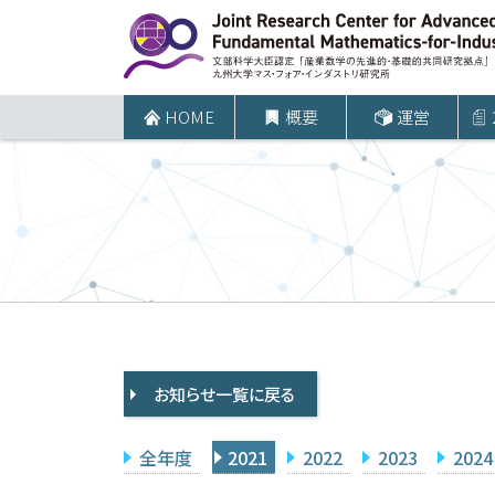
コ
ン
テ
ン
HOME
概要
運営
ツ
へ
ス
キ
ッ
プ
お知らせ一覧に戻る
全年度
2021
2022
2023
2024