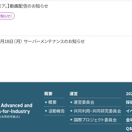
ミア。】動画配信のお知らせ
知らせ）
～11月18日（月） サーバーメンテナンスのお知らせ
概要
運営
2
概要
運営委員会
採
活動報告
共同利用・共同研究委員会
イ
国際プロジェクト委員会
会
Q&