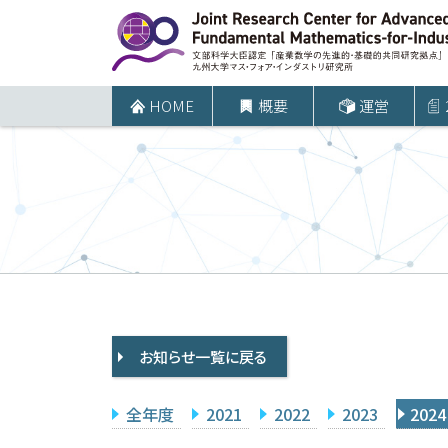
コ
ン
テ
ン
HOME
概要
運営
ツ
へ
ス
キ
ッ
プ
お知らせ一覧に戻る
全年度
2021
2022
2023
2024