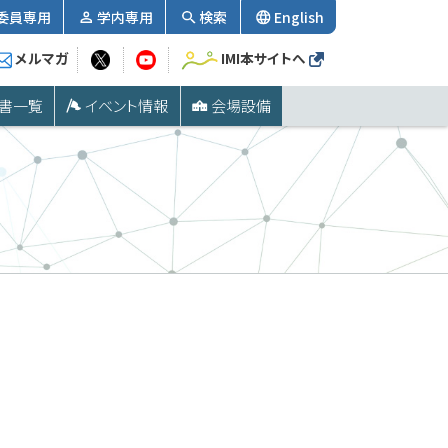
委員専用
学内専用
検索
English
メルマガ
IMI本サイトへ
書一覧
イベント情報
会場設備