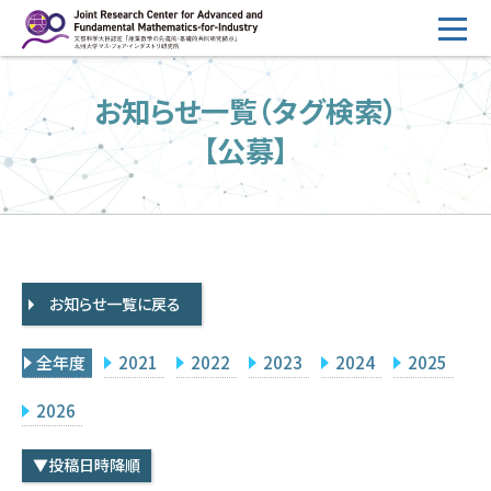
コ
ン
テ
HOME
お知らせ一覧（タグ検索）
ン
概要
ツ
【公募】
へ
運営
ス
2026年度公募
キ
ッ
2026年度 随時募集枠 公募
プ
お知らせ一覧に戻る
採択研究・報告書一覧
イベント情報
全年度
2021
2022
2023
2024
2025
会場設備
2026
研究代表者専用
委員専用
▼投稿日時降順