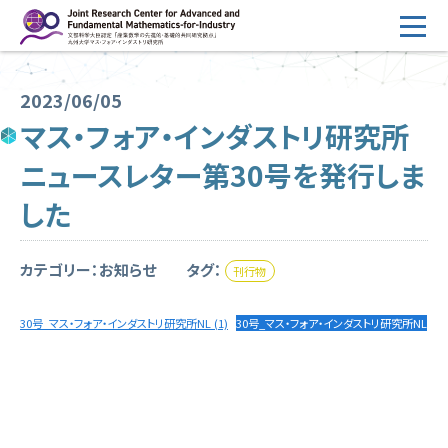
コ
ン
テ
HOME
ン
2023/06/05
概要
ツ
マス・フォア・インダストリ研究所
へ
運営
ニュースレター第30号を発行しま
ス
2026年度公募
キ
した
ッ
2026年度 随時募集枠 公募
プ
カテゴリー：お知らせ
タグ：
刊行物
採択研究・報告書一覧
イベント情報
30号_マス・フォア・インダストリ研究所NL (1)
30号_マス・フォア・インダストリ研究所NL
会場設備
研究代表者専用
委員専用