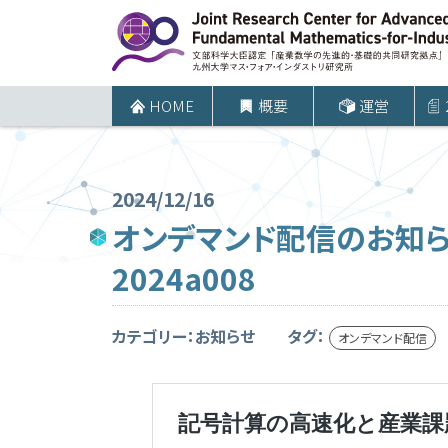
コ
ン
テ
ン
HOME
概要
運営
ツ
へ
ス
2024/12/16
キ
オンデマンド配信のお知
ッ
2024a008
プ
カテゴリー：お知らせ
タグ：
オンデマンド配信