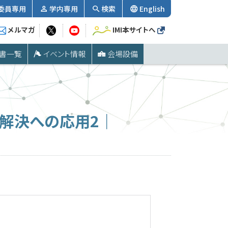
委員専用
学内専用
検索
English
メルマガ
IMI本サイトへ
書一覧
イベント情報
会場設備
解決への応用2｜