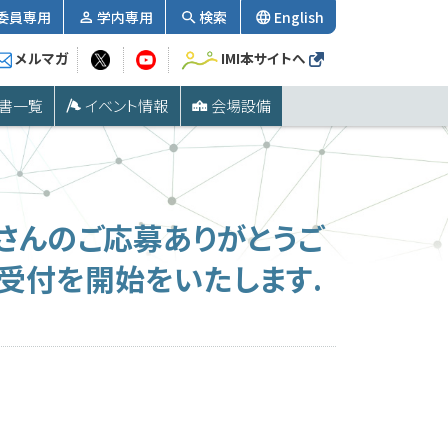
委員専用
学内専用
検索
English
メルマガ
IMI本サイトへ
書一覧
イベント情報
会場設備
くさんのご応募ありがとうご
受付を開始をいたします.