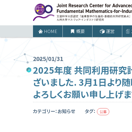
コ
ン
テ
ン
HOME
概要
運営
ツ
へ
ス
2025/01/31
キ
2025年度 共同利用研究
ッ
ざいました. 3月1日よ
プ
よろしくお願い申し上げま
カテゴリー：お知らせ
タグ：
公募