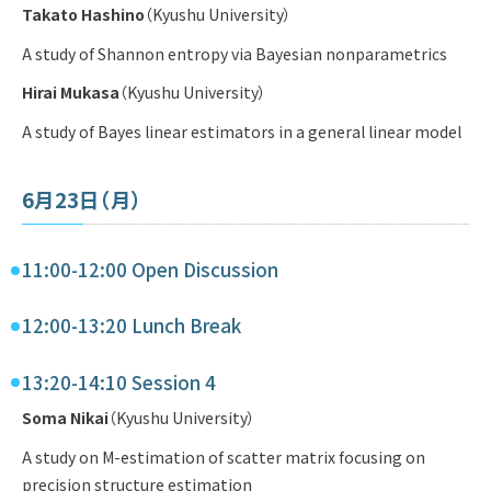
Takato Hashino
（Kyushu University）
A study of Shannon entropy via Bayesian nonparametrics
Hirai Mukasa
（Kyushu University）
A study of Bayes linear estimators in a general linear model
6月23日（月）
11:00-12:00 Open Discussion
12:00-13:20 Lunch Break
13:20-14:10 Session 4
Soma Nikai
（Kyushu University）
A study on M-estimation of scatter matrix focusing on
precision structure estimation