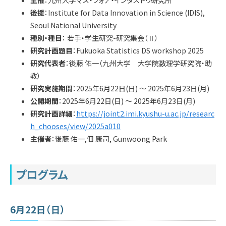
主催
：九州大学マス・フォア・インダストリ研究所
学内専用
検索
後援
：Institute for Data Innovation in Science (IDIS),
English
Seoul National University
種別・種目
： 若手・学生研究-研究集会（Ⅱ）
Q&A
アクセス・お問合せ
研究計画題目
：Fukuoka Statistics DS workshop 2025
メルマガ
研究代表者
：後藤 佑一（九州大学 大学院数理学研究院・助
教）
IMI本サイトへ
研究実施期間
：2025年6月22日(日) ～ 2025年6月23日(月)
公開期間
：2025年6月22日(日) ～ 2025年6月23日(月)
研究計画詳細
：
https://joint2.imi.kyushu-u.ac.jp/researc
h_chooses/view/2025a010
主催者
：後藤 佑一,佃 康司, Gunwoong Park
プログラム
6月22日（日）