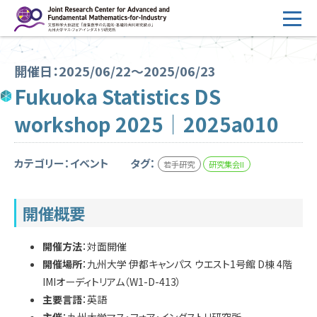
コ
ン
テ
HOME
ン
開催日：2025/06/22～2025/06/23
概要
ツ
Fukuoka Statistics DS
へ
運営
workshop 2025｜2025a010
ス
2026年度公募
キ
ッ
カテゴリー：イベント
タグ：
若手研究
研究集会II
2026年度 随時募集枠 公募
プ
採択研究・報告書一覧
開催概要
イベント情報
開催方法
：対面開催
会場設備
開催場所
：九州大学 伊都キャンパス ウエスト1号館 D棟 4階
IMIオーディトリアム（W1-D-413）
研究代表者専用
委員専用
主要言語
：英語