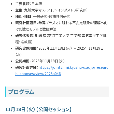
学内専用
検索
主要言語
：日本語
主催
：九州大学マス・フォア・インダストリ研究所
English
種別・種目
：一般研究-短期共同研究
研究計画題目
：希薄プラズマに現れる不安定現象の理解へ向
Q&A
アクセス・お問合せ
けた数理モデルと数値解法
メルマガ
研究代表者
：川嶋 嶺（芝浦工業大学 工学部 電気電子工学課
IMI本サイトへ
程・准教授）
研究実施期間
：2025年11月18日（火）～ 2025年11月19日
（水）
公開期間
：2025年11月18日（火）
研究計画詳細
：
https://joint2.imi.kyushu-u.ac.jp/researc
h_chooses/view/2025a046
プログラム
11月18日（火）【公開セッション】