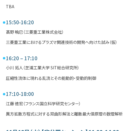
TBA
15:50-16:20
髙野 暁⺒（三菱重⼯業株式会社）
三菱重⼯業におけるプラズマ関連技術の開発へ向けた試み（仮）
16:20 – 17:10
小川 拓人（芝浦工業大学 SIT総合研究所）
圧縮性流体に現れる乱流とその能動的・受動的制御
17:10-18:00
江藤 徳宏（フランス国立科学研究センター）
異方拡散方程式に対する双曲形解法と離散最大値原理の数理解析