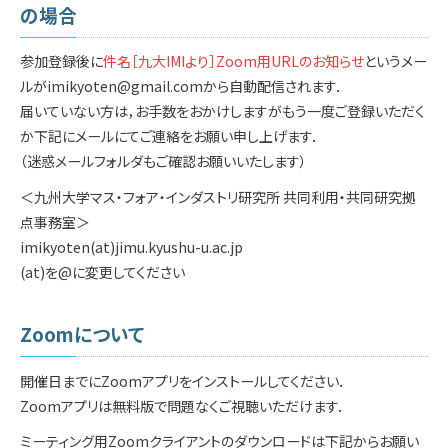
の場合
参加登録後に
件名［九大IMIより］Zoom用URLのお知らせ
というメー
ルがimikyoten@gmail.comから自動配信されます．
届いていない方は，お手数をおかけしますがもう一度ご登録いただく
か下記にメールにてご連絡をお願い申し上げます．
（迷惑メールフォルダもご確認お願いいたします）
＜九州大学マス・フォア・インダストリ研究所 共同利用・共同研究拠
点事務室＞
imikyoten(at)jimu.kyushu-u.ac.jp
(at)を@に変更してください
Zoomについて
開催日までにZoomアプリをインストールしてください．
Zoomアプリは無料版で問題なくご視聴いただけます．
ミーティング用Zoomクライアントのダウンロードは下記からお願い