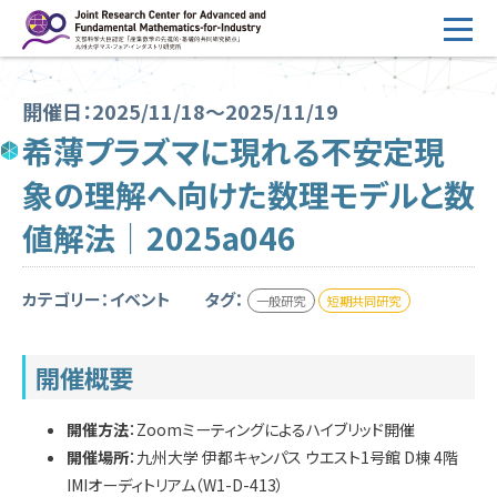
コ
ン
テ
HOME
ン
開催日：2025/11/18～2025/11/19
概要
ツ
希薄プラズマに現れる不安定現
へ
運営
象の理解へ向けた数理モデルと数
ス
2026年度公募
キ
値解法｜2025a046
ッ
2026年度 随時募集枠 公募
プ
カテゴリー：イベント
タグ：
一般研究
短期共同研究
採択研究・報告書一覧
イベント情報
開催概要
会場設備
開催方法
：Zoomミーティングによるハイブリッド開催
開催場所
：九州大学 伊都キャンパス ウエスト1号館 D棟 4階
研究代表者専用
委員専用
IMIオーディトリアム（W1-D-413）