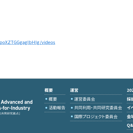
opoXZTGGgagIbHIg/videos
概要
運営
2
概要
運営委員会
採
活動報告
共同利用・共同研究委員会
イ
国際プロジェクト委員会
会
Q&