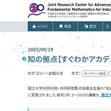
コ
ン
テ
ン
HOME
概要
運営
ツ
へ
ス
2025/09/19
キ
知の拠点【すぐわかアカデ
ッ
プ
カテゴリー：お知らせ
タグ：
オンデマンド配信
国立大学共同利用・共同研究拠点協議会主催の「知の拠
に変更されました.毎月2件、3～10分の講義を,
国立