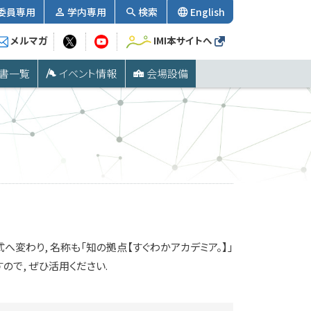
委員専用
学内専用
検索
English
メルマガ
IMI本サイトへ
書一覧
イベント情報
会場設備
変わり, 名称も「知の拠点【すぐわかアカデミア。】」
ので, ぜひ活用ください.