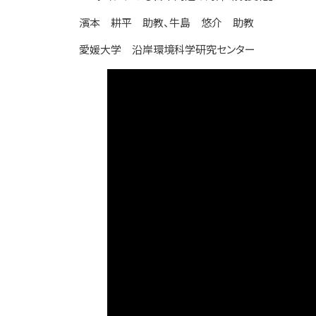
濱本 耕平 助教、牛島 悠介 助教
愛媛大学 沿岸環境科学研究センター