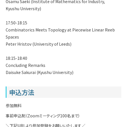
Osamu Saeki (Institute of Mathematics for Industry,
Kyushu University)
17:50-18:15
Combinatorics Meets Topology at Piecewise Linear Reeb
Spaces
Peter Hristov (University of Leeds)
18:15-18:40
Concluding Remarks
Daisuke Sakurai (Kyushu University)
申込方法
参加無料
事前申込制（Zoomミーティング100名まで）
＼下記URLより参加登録をお願いいたします／