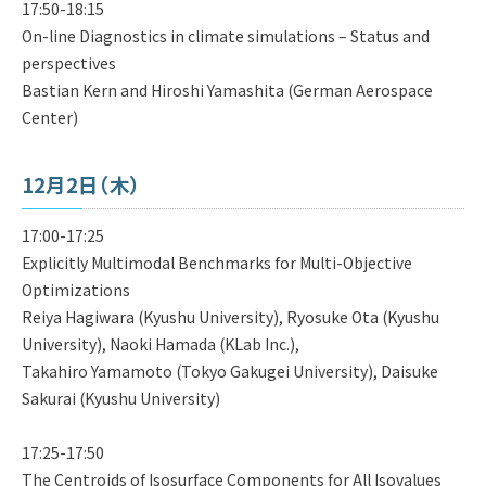
17:50-18:15
On-line Diagnostics in climate simulations – Status and
perspectives
Bastian Kern and Hiroshi Yamashita (German Aerospace
Center)
12月2日（木）
17:00-17:25
Explicitly Multimodal Benchmarks for Multi-Objective
Optimizations
Reiya Hagiwara (Kyushu University), Ryosuke Ota (Kyushu
University), Naoki Hamada (KLab Inc.),
Takahiro Yamamoto (Tokyo Gakugei University), Daisuke
Sakurai (Kyushu University)
17:25-17:50
The Centroids of Isosurface Components for All Isovalues