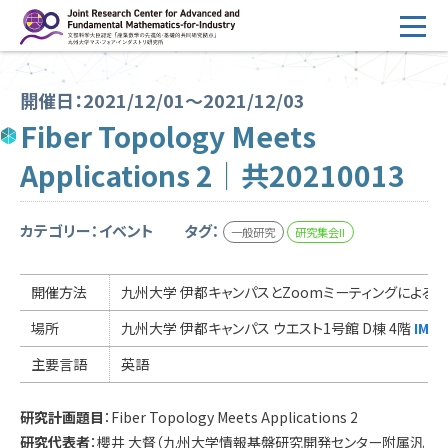
コ
ン
テ
HOME
ン
開催日：2021/12/01～2021/12/03
概要
ツ
Fiber Topology Meets
へ
運営
Applications 2｜共20210013
ス
2026年度公募
キ
ッ
カテゴリー：イベント
タグ：
一般研究
研究集会II
2026年度 随時募集枠 公募
プ
採択研究・報告書一覧
開催方法
九州大学 伊都キャンパスとZoomミーティングによる
イベント情報
場所
九州大学 伊都キャンパス ウエスト1号館 D棟 4階
IMI
会場設備
主要言語
英語
研究代表者専用
委員専用
研究計画題目
：Fiber Topology Meets Applications 2
研究代表者
：櫻井 大督（九州大学情報基盤研究開発センター附属汎