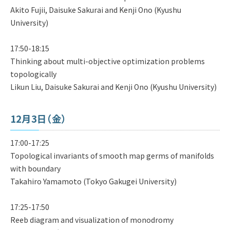
Akito Fujii, Daisuke Sakurai and Kenji Ono (Kyushu
University)
17:50-18:15
Thinking about multi-objective optimization problems
topologically
Likun Liu, Daisuke Sakurai and Kenji Ono (Kyushu University)
12月3日（金）
17:00-17:25
Topological invariants of smooth map germs of manifolds
with boundary
Takahiro Yamamoto (Tokyo Gakugei University)
17:25-17:50
Reeb diagram and visualization of monodromy