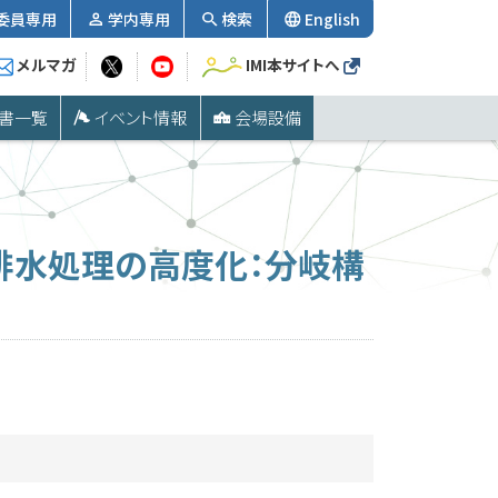
委員専用
学内専用
検索
English
メルマガ
IMI本サイトへ
書一覧
イベント情報
会場設備
排水処理の高度化：分岐構