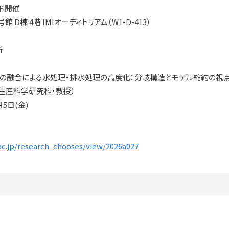
ッド開催
 D棟 4階 IMIオーディトリアム（W1-D-413）
所
スの融合による水処理・排水処理の高度化：分岐構造とモデル縮約の視
合生産科学研究科・教授）
月5日(金)
.ac.jp/research_chooses/view/2026a027