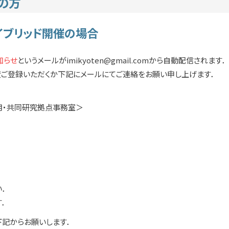
加の方
イブリッド開催の場合
知らせ
というメールがimikyoten@gmail.comから自動配信されます．
ご登録いただくか下記にメールにてご連絡をお願い申し上げます．
利用・共同研究拠点事務室＞
．
．
下記からお願いします．