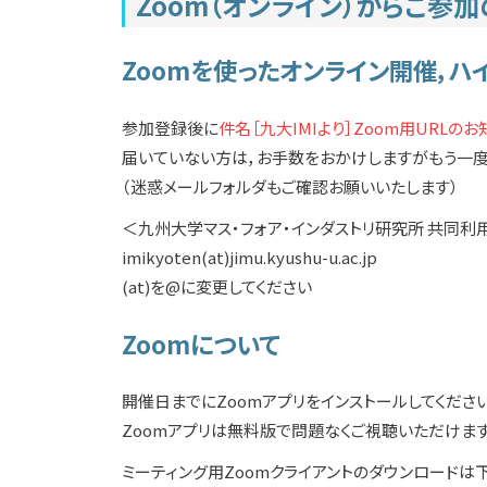
Zoom（オンライン）からご参
Zoomを使ったオンライン開催，ハ
参加登録後に
件名［九大IMIより］Zoom用URLのお
届いていない方は，お手数をおかけしますがもう一度
（迷惑メールフォルダもご確認お願いいたします）
＜九州大学マス・フォア・インダストリ研究所 共同
imikyoten(at)jimu.kyushu-u.ac.jp
(at)を@に変更してください
Zoomについて
開催日までにZoomアプリをインストールしてください
Zoomアプリは無料版で問題なくご視聴いただけます
ミーティング用Zoomクライアントのダウンロードは