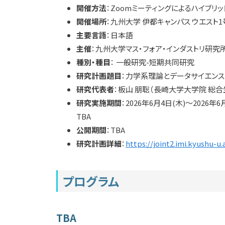
開催方法
：Zoomミーティングによるハイブリ
開催場所
：九州大学 伊都キャンパス ウエスト1号館
主要言語
：日本語
主催
：九州大学マス・フォア・インダストリ研究
種別・種目
： 一般研究-短期共同研究
研究計画題目
：力学系理論とデータサイエン
研究代表者
：板山 朋聡（長崎大学大学院 総
研究実施期間
：2026年6月4日(木)〜2026年6
TBA
公開期間
：TBA
研究計画詳細
：
https://joint2.imi.kyushu-u
プログラム
TBA