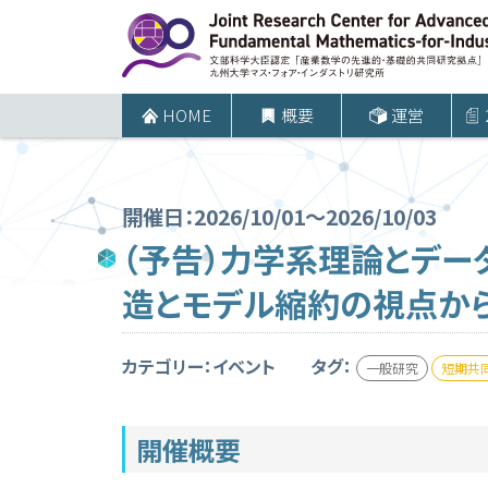
コ
ン
テ
ン
HOME
概要
運営
ツ
へ
ス
開催日：2026/10/01～2026/10/03
キ
（予告）力学系理論とデー
ッ
造とモデル縮約の視点から｜
プ
カテゴリー：イベント
タグ：
一般研究
短期共
開催概要