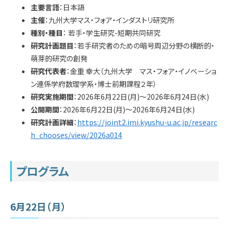
学内専用
検索
主要言語
：日本語
主催
：九州大学マス・フォア・インダストリ研究所
English
種別・種目
： 若手・学生研究-短期共同研究
研究計画題目
：若手研究者のための暗号周辺分野の横断的・
Q&A
アクセス・お問合せ
萌芽的研究の創発
メルマガ
研究代表者
：金重 幸大（九州大学 マス・フォア・イノベーショ
IMI本サイトへ
ン連係学府数理学系・博士前期課程２年）
研究実施期間
：2026年6月22日(月)〜2026年6月24日(水)
公開期間
：2026年6月22日(月)〜2026年6月24日(水)
研究計画詳細
：
https://joint2.imi.kyushu-u.ac.jp/researc
h_chooses/view/2026a014
プログラム
6月22日（月）