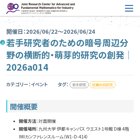
コ
ン
テ
HOME
ン
開催日：2026/06/22～2026/06/24
概要
ツ
若手研究者のための暗号周辺分
へ
運営
野の横断的・萌芽的研究の創発｜
ス
2026年度公募
キ
2026a014
ッ
2026年度 随時募集枠 公募
プ
カテゴリー：イベント
タグ：
若手研究
短期共同研究
採択研究・報告書一覧
イベント情報
開催概要
会場設備
開催方法
：対面開催
開催場所
：九州大学 伊都キャンパス ウエスト1号館 D棟 4階
研究代表者専用
委員専用
IMIカンファレンスルーム（W1-D-414）