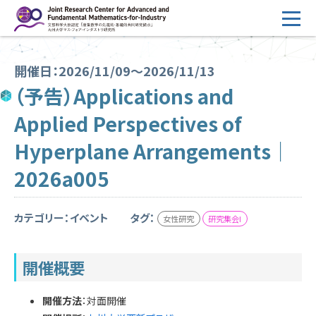
コ
ン
テ
HOME
ン
開催日：2026/11/09～2026/11/13
概要
ツ
（予告）Applications and
へ
運営
Applied Perspectives of
ス
2026年度公募
キ
Hyperplane Arrangements｜
ッ
2026年度 随時募集枠 公募
2026a005
プ
採択研究・報告書一覧
カテゴリー：イベント
タグ：
女性研究
研究集会I
イベント情報
会場設備
開催概要
研究代表者専用
委員専用
開催方法
：対面開催