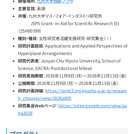
開催場所
：
九州大学西新プラザ
学内専用
検索
主要言語
：英語
English
共催
：九州大学マス・フォア・インダストリ研究所
JSPS Grant-in-Aid for Scientific Research (S)
Q&A
アクセス・お問合せ
（25H00399）
メルマガ
種別・種目
：女性研究者活躍支援研究-研究集会（Ⅰ）
研究計画題目
：Applications and Applied Perspectives of
IMI本サイトへ
Hyperplane Arrangements
研究代表者
：Junyan Chu（Kyoto University, School of
Science, SACRA・Postdoctoral fellow）
研究実施期間
：2026年11月9日（月）〜2026年11月13日（金）
公開期間
：2026年11月9日（月）〜2026年11月13日（金）
研究計画詳細
：
https://joint2.imi.kyushu-u.ac.jp/researc
h_chooses/view/2026a005
研究集会Webページ
：
https://sites.google.com/view/aa
ha2026