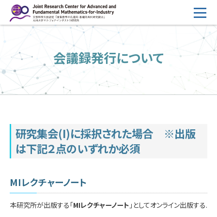
コ
ン
テ
HOME
ン
会議録発行について
概要
ツ
へ
運営
ス
2026年度公募
キ
ッ
2026年度 随時募集枠 公募
プ
研究集会(I)
に採択された場合 ※出版
採択研究・報告書一覧
は下記２点のいずれか必須
イベント情報
会場設備
MIレクチャーノート
研究代表者専用
委員専用
本研究所が出版する「
MIレクチャーノート
」としてオンライン出版する.