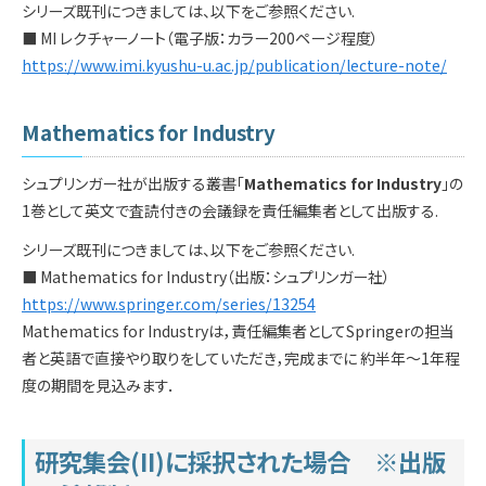
学内専用
検索
シリーズ既刊につきましては、以下をご参照ください.
■ MI レクチャーノート（電子版：カラー200ページ程度）
English
https://www.imi.kyushu-u.ac.jp/publication/lecture-note/
Q&A
アクセス・お問合せ
Mathematics for Industry
メルマガ
IMI本サイトへ
シュプリンガー社が出版する叢書「
Mathematics for Industry
」の
1巻として英文で査読付きの会議録を責任編集者として出版する.
シリーズ既刊につきましては、以下をご参照ください.
■ Mathematics for Industry（出版：シュプリンガー社）
https://www.springer.com/series/13254
Mathematics for Industryは，責任編集者としてSpringerの担当
者と英語で直接やり取りをしていただき，完成までに 約半年〜1年程
度の期間を見込みます．
研究集会(II)
に採択された場合 ※出版