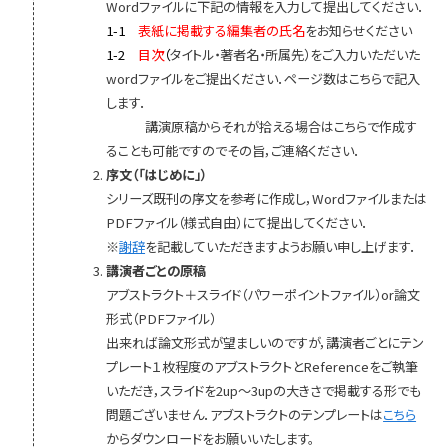
Wordファイルに下記の情報を入力して提出してください．
1-1
表紙に掲載する編集者の氏名
をお知らせください
1-2
目次
（
タイトル・著者名・所属先）をご入力いただいた
wordファイルをご提出ください．ページ数はこちらで記入
します．
講演原稿からそれが拾える場合はこちらで作成す
ることも可能ですのでその旨，ご連絡ください．
序文（「はじめに」）
シリーズ既刊の序文を参考に作成し，Wordファイルまたは
PDFファイル（様式自由）にて提出してください．
※
謝辞
を記載していただきますようお願い申し上げます．
講演者ごとの原稿
アブストラクト＋スライド（パワーポイントファイル）or論文
形式（PDFファイル）
出来れば論文形式が望ましいのですが，講演者ごとにテン
プレート１枚程度のアブストラクトとReferenceをご執筆
いただき，スライドを2up〜3upの大きさで掲載する形でも
問題ございません．アブストラクトのテンプレートは
こちら
からダウンロードをお願いいたします。