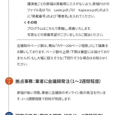
講演者ごとの原稿は掲載順にミスがないよう、原稿PDFの
ファイル名は「01 saeki.pdf」「07 Kajiwara.pdf」のよう
に「掲載番号」および「著者名」を入れてください．
その他
プログラムはこちらで準備し，掲載いたします．
写真などの掲載希望がございましたらご提出ください．
会議録のページ数は，概ね「カラー200ページ程度」として編集を
お願いしております．ページ数の上限・下限は厳密には設けており
ませんが，もし大幅に超えそうな/下回りそうな場合はお知らせく
ださい．
拠点事務：業者に会議録発注（1〜2週間程度）
STEP
2
原稿が揃い次第，業者に会議録のオンライン版の発注を行いま
す．1〜2週間程度で初校が完成します．
STEP