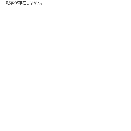
学内専用
検索
記事が存在しません。
English
Q&A
アクセス・お問合せ
メルマガ
IMI本サイトへ