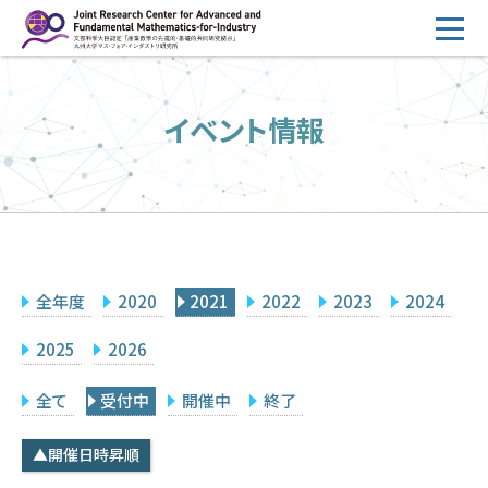
コ
ン
テ
HOME
ン
イベント情報
概要
ツ
へ
運営
ス
2026年度公募
キ
ッ
2026年度 随時募集枠 公募
プ
全年度
2020
2021
2022
2023
2024
採択研究・報告書一覧
イベント情報
2025
2026
会場設備
全て
受付中
開催中
終了
研究代表者専用
委員専用
▲開催日時昇順