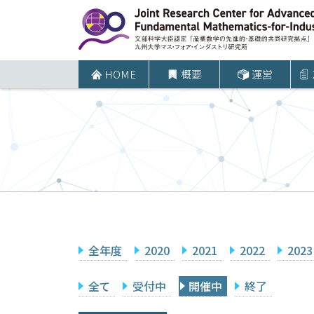
コ
ン
テ
ン
HOME
概要
運営
ツ
へ
ス
キ
ッ
プ
全年度
2020
2021
2022
2023
全て
受付中
開催中
終了