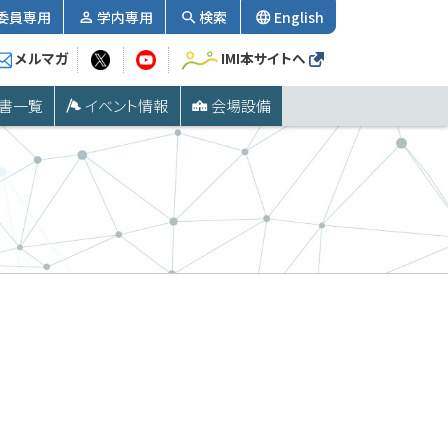
委員専用
学内専用
検索
English
メルマガ
IMI本サイトへ
書一覧
イベント情報
会場設備