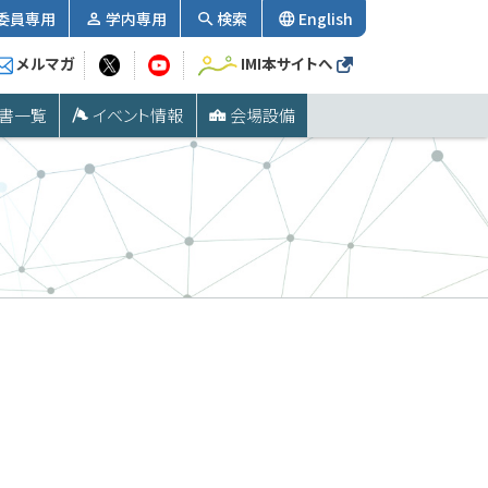
委員専用
学内専用
検索
English
メルマガ
IMI本サイトへ
書一覧
イベント情報
会場設備