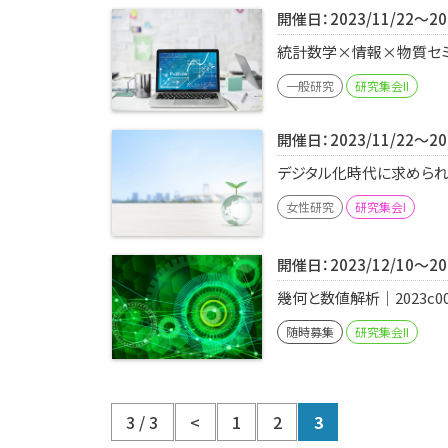
開催日：2023/11/22～202
統計数学×情報×物質セミナ
一般研究
研究集会II
開催日：2023/11/22～202
デジタル化時代に求められる
女性研究
研究集会I
開催日：2023/12/10～202
幾何と数値解析｜2023c00
随時募集
研究集会II
3 / 3
<
1
2
3