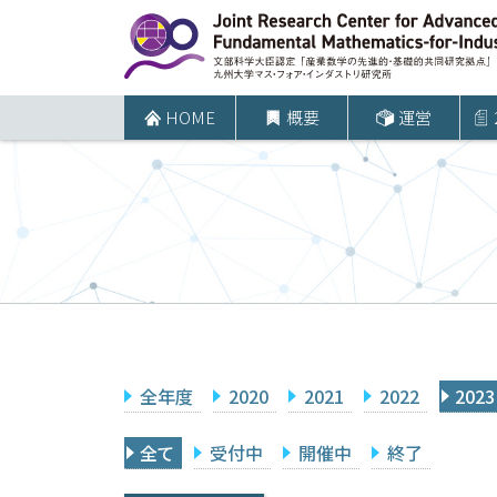
コ
ン
テ
ン
HOME
概要
運営
ツ
へ
ス
キ
ッ
プ
全年度
2020
2021
2022
2023
全て
受付中
開催中
終了