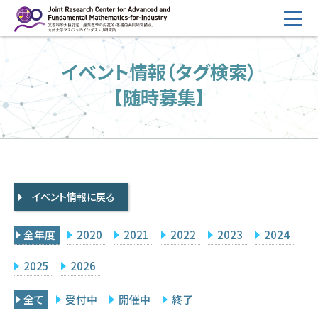
コ
ン
テ
HOME
イベント情報（タグ検索）
ン
概要
ツ
【随時募集】
へ
運営
ス
2026年度公募
キ
ッ
2026年度 随時募集枠 公募
プ
イベント情報に戻る
採択研究・報告書一覧
イベント情報
全年度
2020
2021
2022
2023
2024
会場設備
2025
2026
研究代表者専用
委員専用
全て
受付中
開催中
終了