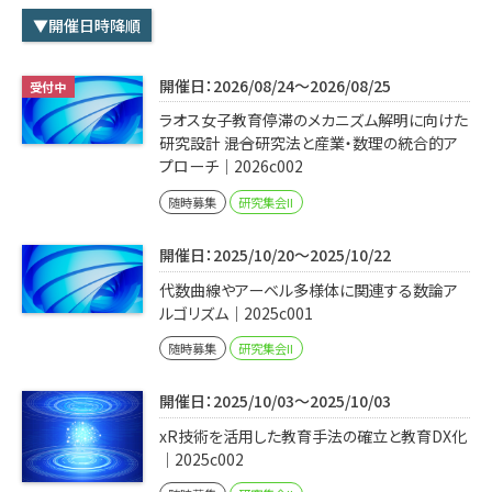
学内専用
検索
▼開催日時降順
English
開催日：2026/08/24～2026/08/25
Q&A
アクセス・お問合せ
ラオス女子教育停滞のメカニズム解明に向けた
メルマガ
研究設計 ――混合研究法と産業・数理の統合的ア
プローチ｜2026c002
IMI本サイトへ
随時募集
研究集会II
開催日：2025/10/20～2025/10/22
代数曲線やアーベル多様体に関連する数論ア
ルゴリズム｜2025c001
随時募集
研究集会II
開催日：2025/10/03～2025/10/03
xR技術を活用した教育手法の確立と教育DX化
｜2025c002