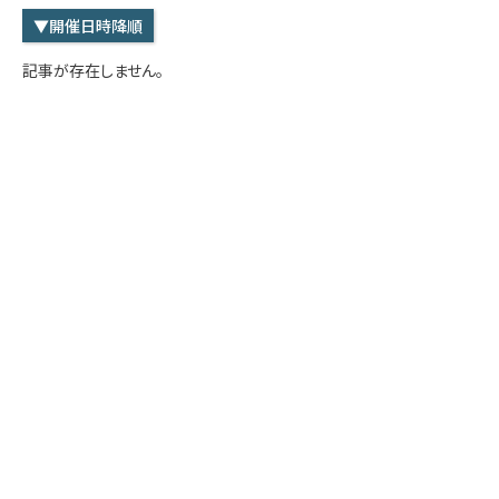
学内専用
検索
▼開催日時降順
English
記事が存在しません。
Q&A
アクセス・お問合せ
メルマガ
IMI本サイトへ