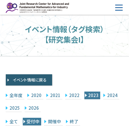
コ
ン
テ
HOME
イベント情報（タグ検索）
ン
概要
ツ
【研究集会I】
へ
運営
ス
2026年度公募
キ
ッ
2026年度 随時募集枠 公募
プ
イベント情報に戻る
採択研究・報告書一覧
イベント情報
全年度
2020
2021
2022
2023
2024
会場設備
2025
2026
研究代表者専用
委員専用
全て
受付中
開催中
終了