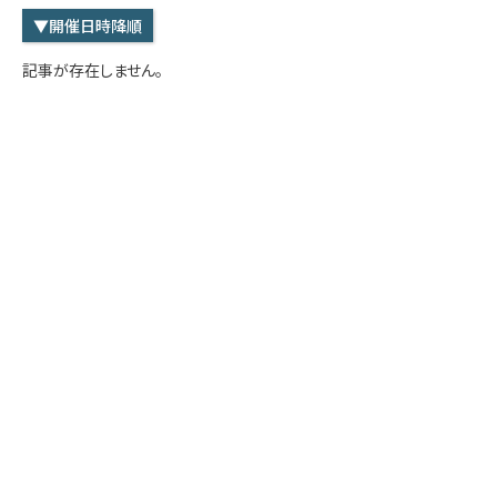
学内専用
検索
▼開催日時降順
English
記事が存在しません。
Q&A
アクセス・お問合せ
メルマガ
IMI本サイトへ