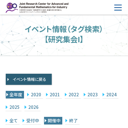
コ
ン
テ
HOME
イベント情報（タグ検索）
ン
概要
ツ
【研究集会I】
へ
運営
ス
2026年度公募
キ
ッ
2026年度 随時募集枠 公募
プ
イベント情報に戻る
採択研究・報告書一覧
イベント情報
全年度
2020
2021
2022
2023
2024
会場設備
2025
2026
研究代表者専用
委員専用
全て
受付中
開催中
終了