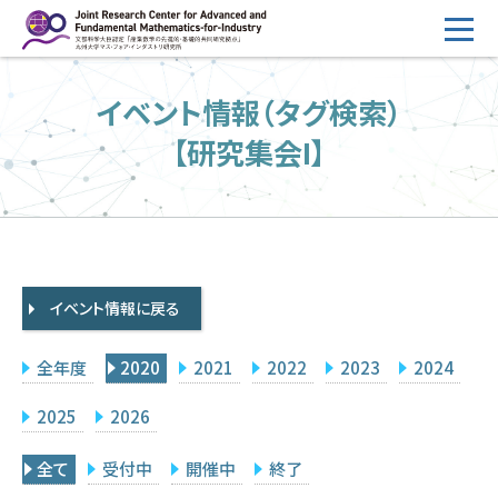
コ
ン
テ
HOME
イベント情報（タグ検索）
ン
概要
ツ
【研究集会I】
へ
運営
ス
2026年度公募
キ
ッ
2026年度 随時募集枠 公募
プ
イベント情報に戻る
採択研究・報告書一覧
イベント情報
全年度
2020
2021
2022
2023
2024
会場設備
2025
2026
研究代表者専用
委員専用
全て
受付中
開催中
終了