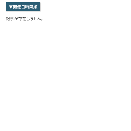
学内専用
検索
▼開催日時降順
English
記事が存在しません。
Q&A
アクセス・お問合せ
メルマガ
IMI本サイトへ