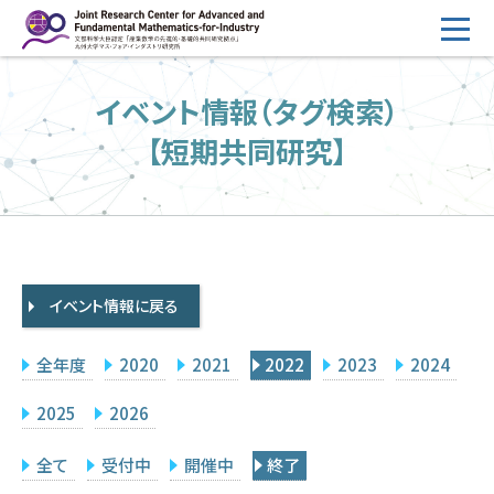
コ
ン
テ
HOME
イベント情報（タグ検索）
ン
概要
ツ
【短期共同研究】
へ
運営
ス
2026年度公募
キ
ッ
2026年度 随時募集枠 公募
プ
イベント情報に戻る
採択研究・報告書一覧
イベント情報
全年度
2020
2021
2022
2023
2024
会場設備
2025
2026
研究代表者専用
委員専用
全て
受付中
開催中
終了