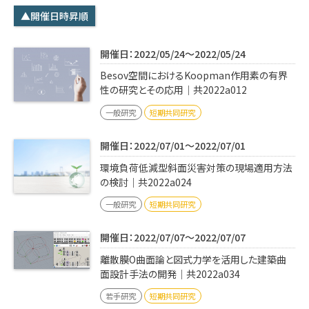
学内専用
検索
▲開催日時昇順
English
開催日：2022/05/24～2022/05/24
Q&A
アクセス・お問合せ
Besov空間におけるKoopman作用素の有界
メルマガ
性の研究とその応用｜共2022a012
IMI本サイトへ
一般研究
短期共同研究
開催日：2022/07/01～2022/07/01
環境負荷低減型斜面災害対策の現場適用方法
の検討｜共2022a024
一般研究
短期共同研究
開催日：2022/07/07～2022/07/07
離散膜O曲面論と図式力学を活用した建築曲
面設計手法の開発｜共2022a034
若手研究
短期共同研究