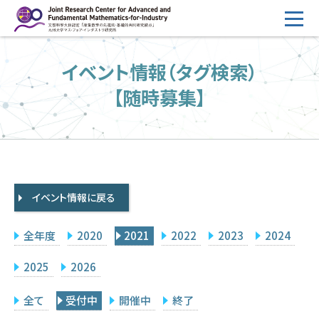
コ
ン
テ
HOME
イベント情報（タグ検索）
ン
概要
ツ
【随時募集】
へ
運営
ス
2026年度公募
キ
ッ
2026年度 随時募集枠 公募
プ
イベント情報に戻る
採択研究・報告書一覧
イベント情報
全年度
2020
2021
2022
2023
2024
会場設備
2025
2026
研究代表者専用
委員専用
全て
受付中
開催中
終了