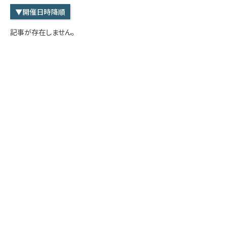
学内専用
検索
▼開催日時降順
English
記事が存在しません。
Q&A
アクセス・お問合せ
メルマガ
IMI本サイトへ