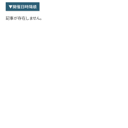
学内専用
検索
▼開催日時降順
English
記事が存在しません。
Q&A
アクセス・お問合せ
メルマガ
IMI本サイトへ