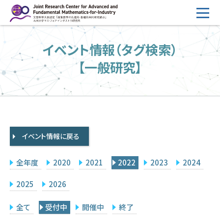
コ
ン
テ
HOME
イベント情報（タグ検索）
ン
概要
ツ
【一般研究】
へ
運営
ス
2026年度公募
キ
ッ
2026年度 随時募集枠 公募
プ
イベント情報に戻る
採択研究・報告書一覧
イベント情報
全年度
2020
2021
2022
2023
2024
会場設備
2025
2026
研究代表者専用
委員専用
全て
受付中
開催中
終了