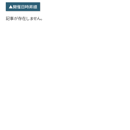
学内専用
検索
▲開催日時昇順
English
記事が存在しません。
Q&A
アクセス・お問合せ
メルマガ
IMI本サイトへ