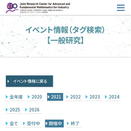
コ
ン
テ
HOME
イベント情報（タグ検索）
ン
概要
ツ
【一般研究】
へ
運営
ス
2026年度公募
キ
ッ
2026年度 随時募集枠 公募
プ
イベント情報に戻る
採択研究・報告書一覧
イベント情報
全年度
2020
2021
2022
2023
2024
会場設備
2025
2026
研究代表者専用
委員専用
全て
受付中
開催中
終了