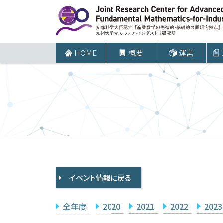
コ
ン
テ
ン
HOME
概要
運営
ツ
へ
ス
キ
ッ
プ
イベント情報に戻る
全年度
2020
2021
2022
2023