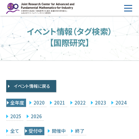
コ
ン
テ
HOME
イベント情報（タグ検索）
ン
概要
ツ
【国際研究】
へ
運営
ス
2026年度公募
キ
ッ
2026年度 随時募集枠 公募
プ
イベント情報に戻る
採択研究・報告書一覧
イベント情報
全年度
2020
2021
2022
2023
2024
会場設備
2025
2026
研究代表者専用
委員専用
全て
受付中
開催中
終了