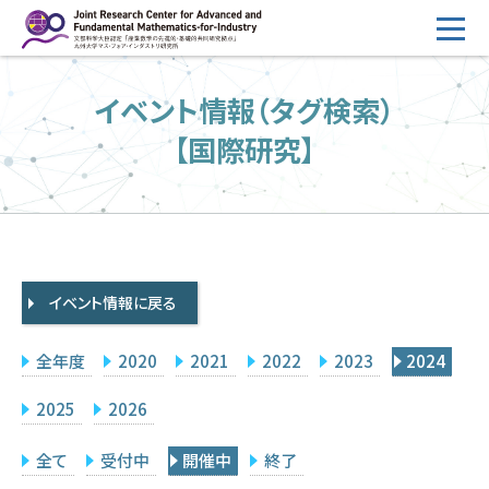
コ
ン
テ
HOME
イベント情報（タグ検索）
ン
概要
ツ
【国際研究】
へ
運営
ス
2026年度公募
キ
ッ
2026年度 随時募集枠 公募
プ
イベント情報に戻る
採択研究・報告書一覧
イベント情報
全年度
2020
2021
2022
2023
2024
会場設備
2025
2026
研究代表者専用
委員専用
全て
受付中
開催中
終了