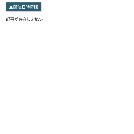
学内専用
検索
▲開催日時昇順
English
記事が存在しません。
Q&A
アクセス・お問合せ
メルマガ
IMI本サイトへ