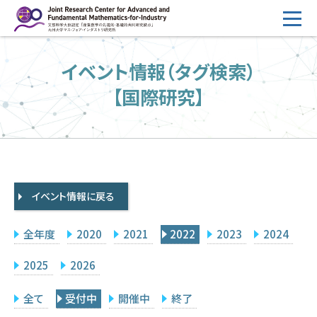
コ
ン
テ
HOME
イベント情報（タグ検索）
ン
概要
ツ
【国際研究】
へ
運営
ス
2026年度公募
キ
ッ
2026年度 随時募集枠 公募
プ
イベント情報に戻る
採択研究・報告書一覧
イベント情報
全年度
2020
2021
2022
2023
2024
会場設備
2025
2026
研究代表者専用
委員専用
全て
受付中
開催中
終了