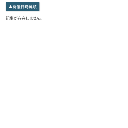
学内専用
検索
▲開催日時昇順
English
記事が存在しません。
Q&A
アクセス・お問合せ
メルマガ
IMI本サイトへ