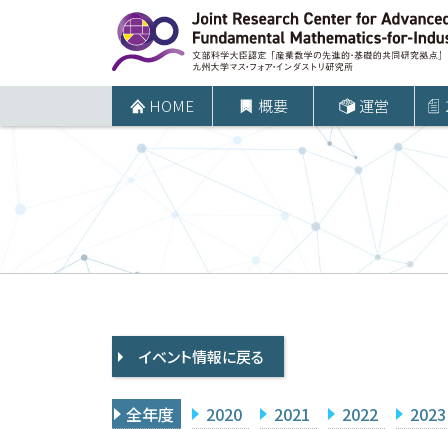
コ
ン
テ
ン
HOME
概要
運営
ツ
へ
ス
キ
ッ
プ
イベント情報に戻る
全年度
2020
2021
2022
2023