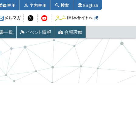
委員専用
学内専用
検索
English
メルマガ
IMI本サイトへ
書一覧
イベント情報
会場設備