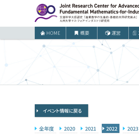
コ
ン
テ
ン
HOME
概要
運営
ツ
へ
ス
キ
ッ
プ
イベント情報に戻る
全年度
2020
2021
2022
2023