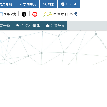
委員専用
学内専用
検索
English
メルマガ
IMI本サイトへ
書一覧
イベント情報
会場設備