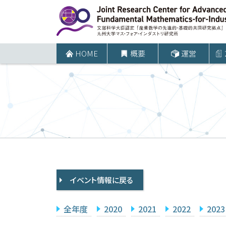
コ
ン
テ
ン
HOME
概要
運営
ツ
へ
ス
キ
ッ
プ
イベント情報に戻る
全年度
2020
2021
2022
2023