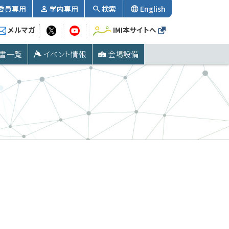
委員専用
学内専用
検索
English
メルマガ
IMI本サイトへ
書一覧
イベント情報
会場設備