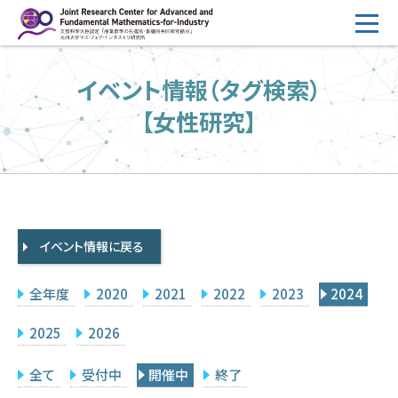
コ
ン
テ
HOME
イベント情報（タグ検索）
ン
概要
ツ
【女性研究】
へ
運営
ス
2026年度公募
キ
ッ
2026年度 随時募集枠 公募
プ
イベント情報に戻る
採択研究・報告書一覧
イベント情報
全年度
2020
2021
2022
2023
2024
会場設備
2025
2026
研究代表者専用
委員専用
全て
受付中
開催中
終了