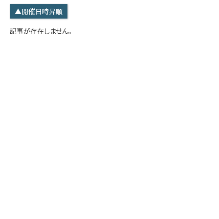
学内専用
検索
▲開催日時昇順
English
記事が存在しません。
Q&A
アクセス・お問合せ
メルマガ
IMI本サイトへ