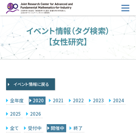
コ
ン
テ
HOME
イベント情報（タグ検索）
ン
概要
ツ
【女性研究】
へ
運営
ス
2026年度公募
キ
ッ
2026年度 随時募集枠 公募
プ
イベント情報に戻る
採択研究・報告書一覧
イベント情報
全年度
2020
2021
2022
2023
2024
会場設備
2025
2026
研究代表者専用
委員専用
全て
受付中
開催中
終了