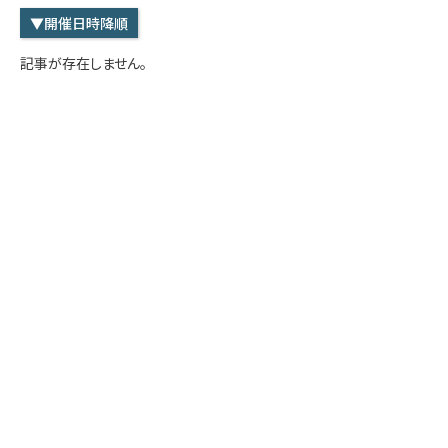
学内専用
検索
▼開催日時降順
English
記事が存在しません。
Q&A
アクセス・お問合せ
メルマガ
IMI本サイトへ