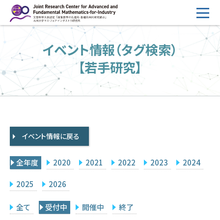
コ
ン
テ
HOME
イベント情報（タグ検索）
ン
概要
ツ
【若手研究】
へ
運営
ス
2026年度公募
キ
ッ
2026年度 随時募集枠 公募
プ
イベント情報に戻る
採択研究・報告書一覧
イベント情報
全年度
2020
2021
2022
2023
2024
会場設備
2025
2026
研究代表者専用
委員専用
全て
受付中
開催中
終了