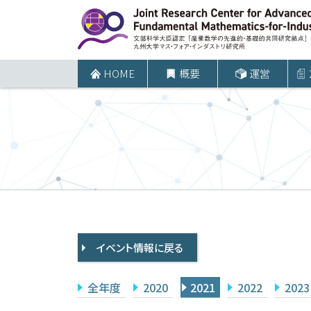
コ
ン
テ
ン
HOME
概要
運営
ツ
へ
ス
キ
ッ
プ
イベント情報に戻る
全年度
2020
2021
2022
2023