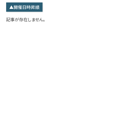
学内専用
検索
▲開催日時昇順
English
記事が存在しません。
Q&A
アクセス・お問合せ
メルマガ
IMI本サイトへ