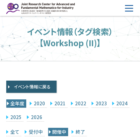
コ
ン
テ
HOME
イベント情報（タグ検索）
ン
概要
ツ
【Workshop (II)】
へ
運営
ス
2026年度公募
キ
ッ
2026年度 随時募集枠 公募
プ
イベント情報に戻る
採択研究・報告書一覧
イベント情報
全年度
2020
2021
2022
2023
2024
会場設備
2025
2026
研究代表者専用
委員専用
全て
受付中
開催中
終了