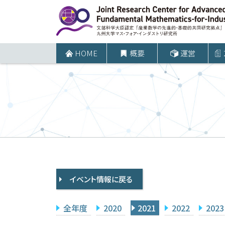
コ
ン
テ
ン
HOME
概要
運営
ツ
へ
ス
キ
ッ
プ
イベント情報に戻る
全年度
2020
2021
2022
2023