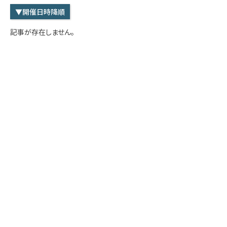
学内専用
検索
▼開催日時降順
English
記事が存在しません。
Q&A
アクセス・お問合せ
メルマガ
IMI本サイトへ