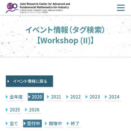
コ
ン
テ
HOME
イベント情報（タグ検索）
ン
概要
ツ
【Workshop (II)】
へ
運営
ス
2026年度公募
キ
ッ
2026年度 随時募集枠 公募
プ
イベント情報に戻る
採択研究・報告書一覧
イベント情報
全年度
2020
2021
2022
2023
2024
会場設備
2025
2026
研究代表者専用
委員専用
全て
受付中
開催中
終了