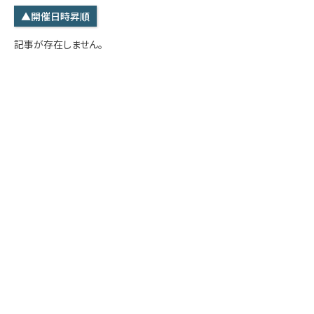
学内専用
検索
▲開催日時昇順
English
記事が存在しません。
Q&A
アクセス・お問合せ
メルマガ
IMI本サイトへ