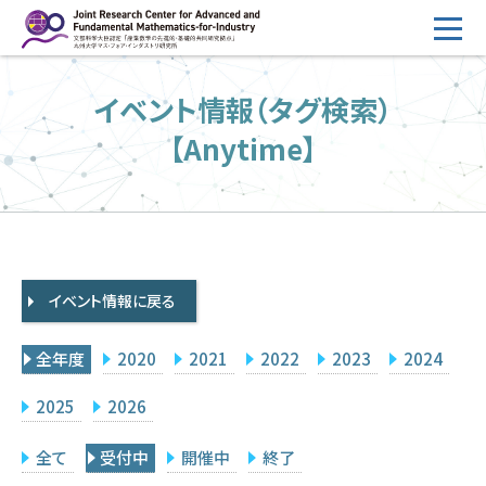
コ
ン
テ
HOME
イベント情報（タグ検索）
ン
概要
ツ
【Anytime】
へ
運営
ス
2026年度公募
キ
ッ
2026年度 随時募集枠 公募
プ
イベント情報に戻る
採択研究・報告書一覧
イベント情報
全年度
2020
2021
2022
2023
2024
会場設備
2025
2026
研究代表者専用
委員専用
全て
受付中
開催中
終了