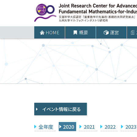
コ
ン
テ
ン
HOME
概要
運営
ツ
へ
ス
キ
ッ
プ
イベント情報に戻る
全年度
2020
2021
2022
2023