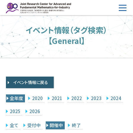
コ
ン
テ
HOME
イベント情報（タグ検索）
ン
概要
ツ
【General】
へ
運営
ス
2026年度公募
キ
ッ
2026年度 随時募集枠 公募
プ
イベント情報に戻る
採択研究・報告書一覧
イベント情報
全年度
2020
2021
2022
2023
2024
会場設備
2025
2026
研究代表者専用
委員専用
全て
受付中
開催中
終了