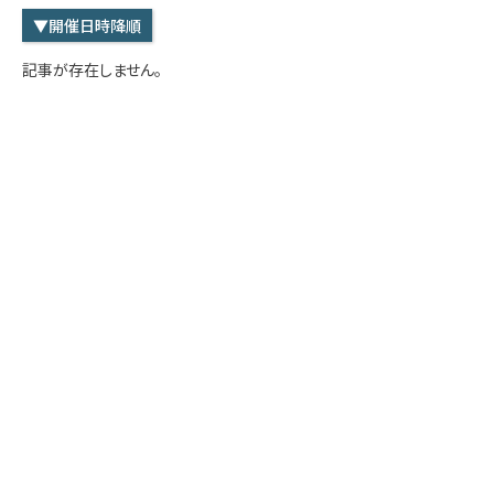
学内専用
検索
▼開催日時降順
English
記事が存在しません。
Q&A
アクセス・お問合せ
メルマガ
IMI本サイトへ