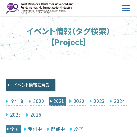
コ
ン
テ
HOME
イベント情報（タグ検索）
ン
概要
ツ
【Project】
へ
運営
ス
2026年度公募
キ
ッ
2026年度 随時募集枠 公募
プ
イベント情報に戻る
採択研究・報告書一覧
イベント情報
全年度
2020
2021
2022
2023
2024
会場設備
2025
2026
研究代表者専用
委員専用
全て
受付中
開催中
終了