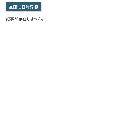
学内専用
検索
▲開催日時昇順
English
記事が存在しません。
Q&A
アクセス・お問合せ
メルマガ
IMI本サイトへ