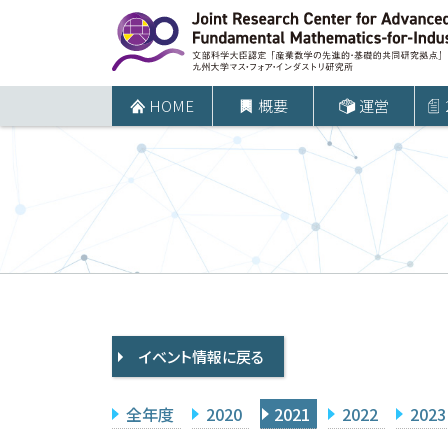
コ
ン
テ
ン
HOME
概要
運営
ツ
へ
ス
キ
ッ
プ
イベント情報に戻る
全年度
2020
2021
2022
2023