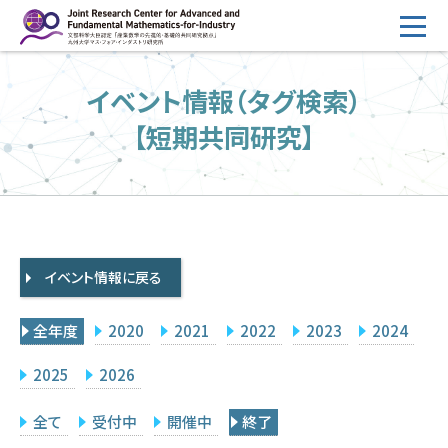
コ
ン
テ
HOME
イベント情報（タグ検索）
ン
概要
ツ
【短期共同研究】
へ
運営
ス
2026年度公募
キ
ッ
2026年度 随時募集枠 公募
プ
イベント情報に戻る
採択研究・報告書一覧
イベント情報
全年度
2020
2021
2022
2023
2024
会場設備
2025
2026
研究代表者専用
委員専用
全て
受付中
開催中
終了