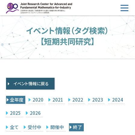
コ
ン
テ
HOME
イベント情報（タグ検索）
ン
概要
ツ
【短期共同研究】
へ
運営
ス
2026年度公募
キ
ッ
2026年度 随時募集枠 公募
プ
イベント情報に戻る
採択研究・報告書一覧
イベント情報
全年度
2020
2021
2022
2023
2024
会場設備
2025
2026
研究代表者専用
委員専用
全て
受付中
開催中
終了