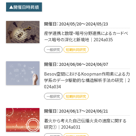
学内専用
検索
▲開催日時昇順
English
開催日：2024/05/20～2024/05/23
Q&A
アクセス・お問合せ
産学連携と数理・暗号分野連携によるカードベ
メルマガ
ース暗号の深化と新境地｜2024a035
IMI本サイトへ
一般研究
短期共同研究
開催日：2024/06/06～2024/06/07
Besov空間におけるKoopman作用素による力
学系のデータ駆動的な構造解析手法の研究｜2
024a034
一般研究
短期共同研究
開催日：2024/06/17～2024/06/21
着火から考えた自己伝播火炎の速度に関する
研究①｜2024a031