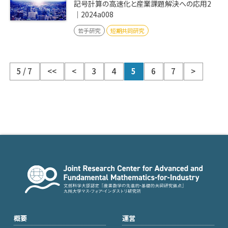
記号計算の高速化と産業課題解決への応用2
｜2024a008
若手研究
短期共同研究
5 / 7
<<
<
3
4
5
6
7
>
概要
運営