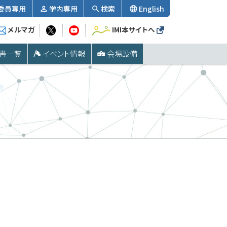
委員専用
学内専用
検索
English
メルマガ
IMI本サイトへ
書一覧
イベント情報
会場設備