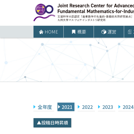
コ
ン
テ
ン
HOME
概要
運営
ツ
へ
ス
キ
ッ
プ
全年度
2021
2022
2023
2024
▲投稿日時昇順