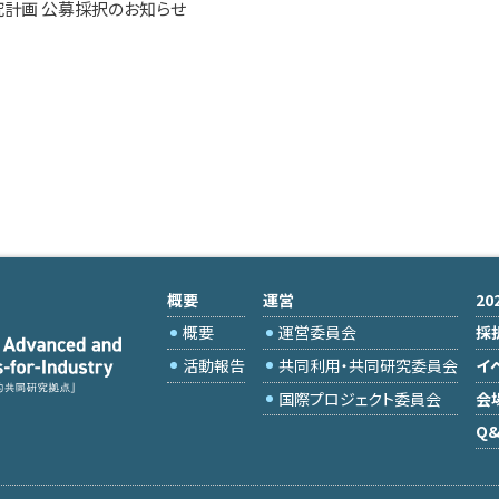
研究計画 公募採択のお知らせ
概要
運営
2
概要
運営委員会
採
活動報告
共同利用・共同研究委員会
イ
国際プロジェクト委員会
会
Q&